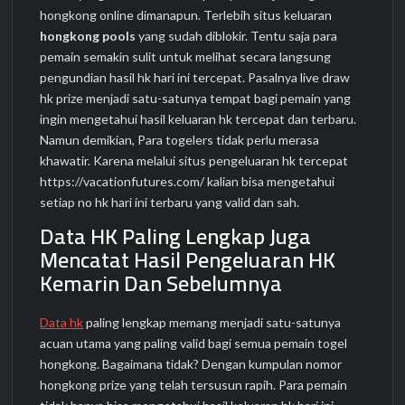
hongkong online dimanapun. Terlebih situs keluaran
hongkong pools
yang sudah diblokir. Tentu saja para
pemain semakin sulit untuk melihat secara langsung
pengundian hasil hk hari ini tercepat. Pasalnya live draw
hk prize menjadi satu-satunya tempat bagi pemain yang
ingin mengetahui hasil keluaran hk tercepat dan terbaru.
Namun demikian, Para togelers tidak perlu merasa
khawatir. Karena melalui situs pengeluaran hk tercepat
https://vacationfutures.com/ kalian bisa mengetahui
setiap no hk hari ini terbaru yang valid dan sah.
Data HK Paling Lengkap Juga
Mencatat Hasil Pengeluaran HK
Kemarin Dan Sebelumnya
Data hk
paling lengkap memang menjadi satu-satunya
acuan utama yang paling valid bagi semua pemain togel
hongkong. Bagaimana tidak? Dengan kumpulan nomor
hongkong prize yang telah tersusun rapih. Para pemain