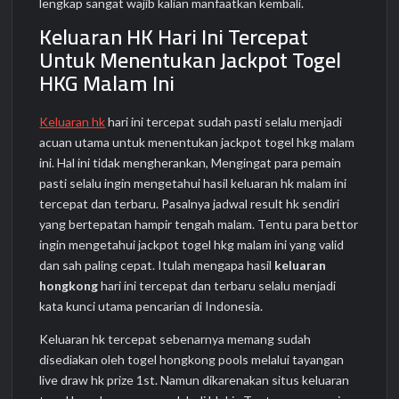
lengkap sangat wajib kalian manfaatkan kembali.
Keluaran HK Hari Ini Tercepat
Untuk Menentukan Jackpot Togel
HKG Malam Ini
Keluaran hk
hari ini tercepat sudah pasti selalu menjadi
acuan utama untuk menentukan jackpot togel hkg malam
ini. Hal ini tidak mengherankan, Mengingat para pemain
pasti selalu ingin mengetahui hasil keluaran hk malam ini
tercepat dan terbaru. Pasalnya jadwal result hk sendiri
yang bertepatan hampir tengah malam. Tentu para bettor
ingin mengetahui jackpot togel hkg malam ini yang valid
dan sah paling cepat. Itulah mengapa hasil
keluaran
hongkong
hari ini tercepat dan terbaru selalu menjadi
kata kunci utama pencarian di Indonesia.
Keluaran hk tercepat sebenarnya memang sudah
disediakan oleh togel hongkong pools melalui tayangan
live draw hk prize 1st. Namun dikarenakan situs keluaran