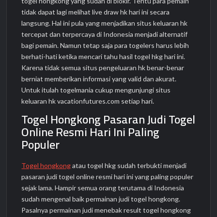
togel hongkong yang sudah di blokir. Tentu para pemain
tidak dapat lagi melihat live draw hk hari ini secara
langsung. Hal ini pula yang menjadikan situs keluaran hk
tercepat dan terpercaya di Indonesia menjadi alternatif
bagi pemain. Namun tetap saja para togelers harus lebih
berhati-hati ketika mencari tahu hasil togel hkg hari ini.
Karena tidak semua situs pengeluaran hk benar-benar
berniat memberikan informasi yang valid dan akurat.
Untuk itulah togelmania cukup mengunjungi situs
keluaran hk vacationfutures.com setiap hari.
Togel Hongkong Pasaran Judi Togel
Online Resmi Hari Ini Paling
Populer
Togel hongkong
atau togel hkg sudah terbukti menjadi
pasaran judi togel online resmi hari ini yang paling populer
sejak lama. Hampir semua orang terutama di Indonesia
sudah mengenal baik permainan judi togel hongkong.
Pasalnya permainan judi menebak result togel hongkong