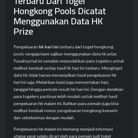
Terbaru Dari Togel
Hongkong Pools Dicatat
Menggunakan Data HK
Prize
Pengeluaran
hk hari ini
terbaru dari togel hongkong
pools sengaja kami sajikan menggunakan data hk prize.
Pasalnya hal ini semakin memudahkan para togelers untuk
melihat kembali setiap hasil hk hari ini terbaru. Mengingat
data hk tidak hanya menampilkan hasil pengeluaran hk
hari ini saja. Melainkan kami juga menyertakan hari,
tanggal hingga periode result hk hari ini. Dengan demikian
para togelers pastinya lebih mudah untuk melihat hasil
pengeluaran hk malam ini. Bahkan para pemain juga bisa
melihat kembali nomor pengeluaran hongkong kemarin
dan sebelumnya dengan mudah.
Pengeluaran hk malam ini memang menjadi informasi
utama yang selalu dicari oleh para pemain judi togel